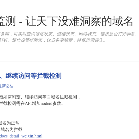
康监测 - 让天下没难洞察的域名
询服务商，可实时查询域名状态、链接状态、网络状态、链接是否打开异常
钉钉、短信报警提醒您，让业务更稳定，降低运营损失。
、继续访问等拦截检测
最新公告
增如需浏览、继续访问等白域名拦截检测，
检测需在API增加nodeid参数。
白域名为正常
等白域名为拦截
/docs_detail_weixin.html