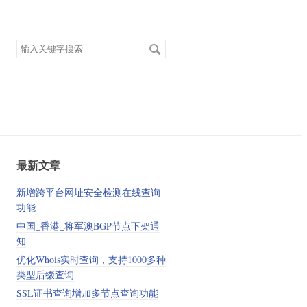
搜
索
关
、
键
字
最新文章
新增跨平台网址安全检测在线查询
功能
中国_香港_将军澳BGP节点下架通
知
优化Whois实时查询，支持1000多种
类型后缀查询
SSL证书查询增加多节点查询功能