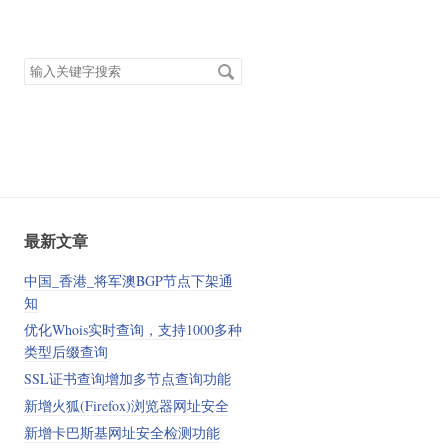
搜
索
关
、
键
字
最新文章
中国_香港_将军澳BGP节点下架通
知
优化Whois实时查询，支持1000多种
类型后缀查询
SSL证书查询增加多节点查询功能
新增火狐(Firefox)浏览器网址安全
新增卡巴斯基网址安全检测功能