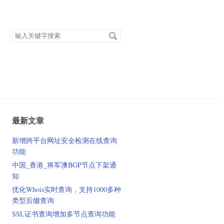
搜
索
关
、
键
字
最新文章
新增跨平台网址安全检测在线查询
功能
中国_香港_将军澳BGP节点下架通
知
优化Whois实时查询，支持1000多种
类型后缀查询
SSL证书查询增加多节点查询功能